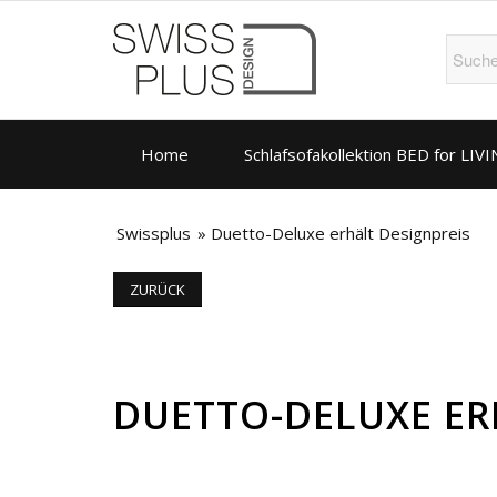
Home
Schlafsofakollektion BED for LIV
Swissplus
»
Duetto-Deluxe erhält Designpreis
ZURÜCK
DUETTO-DELUXE ER